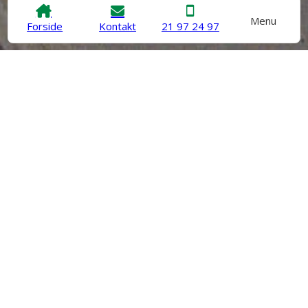
Menu
Forside
Kontakt
21 97 24 97
Facadeimprægnering
|
Injicering
|
Fugtsikring af kælder
|
Vandtætning af beton
|
Fugtig kælder renovering
|
Sikring af
revner i beton
|
Betonrenovering
|
Sætningsskade
|
Skimmelsvamp på loft
SKADEteknik