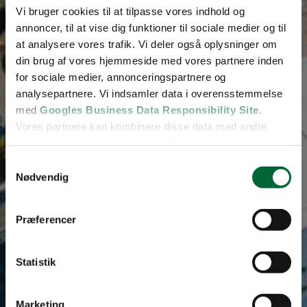
Vi bruger cookies til at tilpasse vores indhold og
annoncer, til at vise dig funktioner til sociale medier og til
at analysere vores trafik. Vi deler også oplysninger om
din brug af vores hjemmeside med vores partnere inden
for sociale medier, annonceringspartnere og
analysepartnere. Vi indsamler data i overensstemmelse
med
Googles Business Data Responsibility Site
.
Vores partnere kan kombinere disse data med andre
oplysninger, du har givet dem, eller som de har indsamlet
fra din brug af deres tjenester.
Samtykkevalg
Nødvendig
Se Cookie & Privatlivspolitik
her
Præferencer
Statistik
Marketing