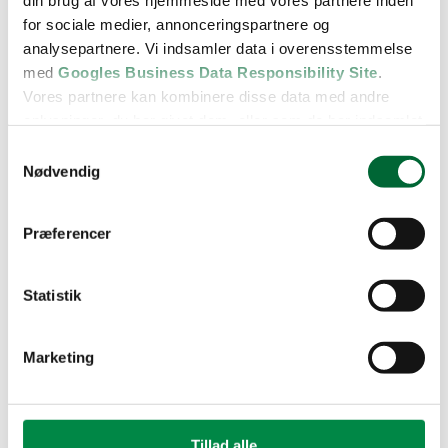
din brug af vores hjemmeside med vores partnere inden
for sociale medier, annonceringspartnere og
analysepartnere. Vi indsamler data i overensstemmelse
med
Googles Business Data Responsibility Site
.
Vores partnere kan kombinere disse data med andre
oplysninger, du har givet dem, eller som de har indsamlet
fra din brug af deres tjenester.
Samtykkevalg
Nødvendig
Se Cookie & Privatlivspolitik
her
Præferencer
Statistik
Marketing
Tillad alle