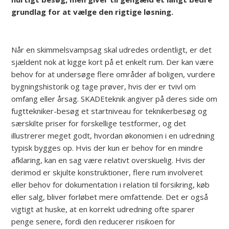
grundlag for at vælge den rigtige løsning.
Når en skimmelsvampsag skal udredes ordentligt, er det
sjældent nok at kigge kort på et enkelt rum. Der kan være
behov for at undersøge flere områder af boligen, vurdere
bygningshistorik og tage prøver, hvis der er tvivl om
omfang eller årsag. SKADEteknik angiver på deres side om
fugttekniker-besøg et startniveau for teknikerbesøg og
særskilte priser for forskellige testformer, og det
illustrerer meget godt, hvordan økonomien i en udredning
typisk bygges op. Hvis der kun er behov for en mindre
afklaring, kan en sag være relativt overskuelig. Hvis der
derimod er skjulte konstruktioner, flere rum involveret
eller behov for dokumentation i relation til forsikring, køb
eller salg, bliver forløbet mere omfattende. Det er også
vigtigt at huske, at en korrekt udredning ofte sparer
penge senere, fordi den reducerer risikoen for