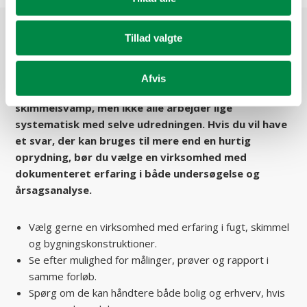
Hvilke firmaer i Jylland tilbyder
Tillad valgte
skimmelsvamp udredning?
Afvis
Flere firmaer i Jylland tilbyder hjælp ved
skimmelsvamp, men ikke alle arbejder lige
systematisk med selve udredningen. Hvis du vil have
et svar, der kan bruges til mere end en hurtig
oprydning, bør du vælge en virksomhed med
dokumenteret erfaring i både undersøgelse og
årsagsanalyse.
Vælg gerne en virksomhed med erfaring i fugt, skimmel
og bygningskonstruktioner.
Se efter mulighed for målinger, prøver og rapport i
samme forløb.
Spørg om de kan håndtere både bolig og erhverv, hvis