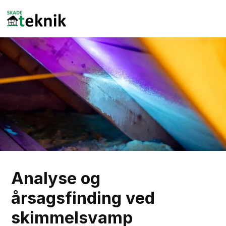
Spring til hovedindhold
Spring til sidefod
Analyse og
årsagsfinding ved
skimmelsvamp