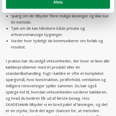
Afvis
Vælg en virksomhed, der starter med årsagsanalyse.
Se efter erfaring med både kældre, fugt og skimmel.
Spørg om de tilbyder flere mulige løsninger og ikke kun
én metode.
Tjek om de kan håndtere både private og
erhvervsmæssige bygninger.
Vurder hvor tydeligt de kommunikerer om forløb og
resultat.
I praksis bør du undgå virksomheder, der lover at løse alle
kælderproblemer med ét produkt eller én
standardbehandling. Fugt i kældre er ofte et komplekst
spørgsmål, hvor konstruktion, jordforhold, ventilation og
tidligere renoveringer spiller sammen. Du bør også
spørge ind til, hvordan virksomheden vurderer kælderen,
og hvad du konkret får ud af første besøg. Hos
SKADEteknik tilbyder vi en bred palet af løsninger, og det
er en styrke, fordi det øger chancen for, at metoden