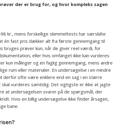
prøver der er brug for, og hvor kompleks sagen
98 kr., mens forskellige skimmeltests har særskilte
at én fast pris dækker alt fra første gennemgang til
is bruges prøver kun, når de giver reel værdi, for
dokumentation, eller hvis omfanget ikke kan vurderes
æver kun målinger og en faglig gennemgang, mens andre
llige rum eller materialer. En undersøgelse i en mindre
l derfor ofte være enklere end en sag i en større
t skal vurderes samtidig. Det vigtigste er ikke at jagte
ikre at undersøgelsen svarer på de spørgsmål, der
ridt. Hvis en billig undersøgelse ikke finder årsagen,
nge bane.
risen?