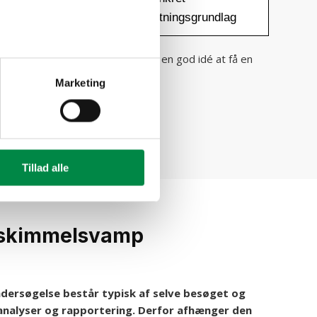
beslutningsgrundlag
eagere eller underreagere, er det en god idé at få en
der at
fugtsikre
.
Marketing
97
Tillad alle
 skimmelsvamp
dersøgelse består typisk af selve besøget og
, analyser og rapportering. Derfor afhænger den