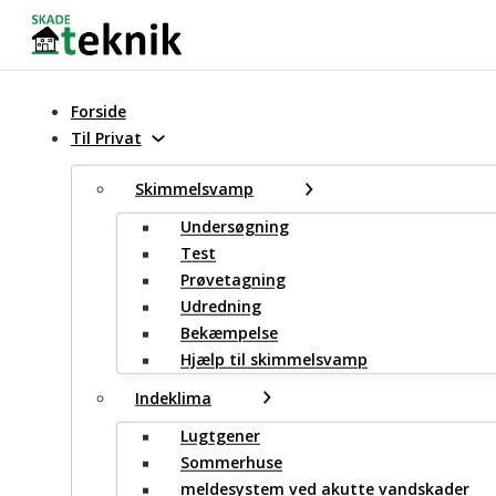
Spring til hovedindhold
Spring til sidefod
Forside
Til Privat
Skimmelsvamp
Undersøgning
Test
Prøvetagning
Udredning
Bekæmpelse
Hjælp til skimmelsvamp
Indeklima
Lugtgener
Sommerhuse
meldesystem ved akutte vandskader