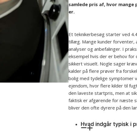
samlede pris af, hvor mange 
er.
Et teknikerbesøg starter ved 4.4
tillæg. Mange kunder forventer, 
analyser og anbefalinger. I praks
eksempel hvis der er behov for 
sikkert visuelt. Nogle sager kr
kalder på flere prøver fra forske
bolig med tydelige symptomer vi
ejendom, hvor flere kilder til fug
den laveste startpris, men at s
faktisk er afgørende for næste sk
bliver den ofte dyrere på den la
Hvad indgår typisk i p