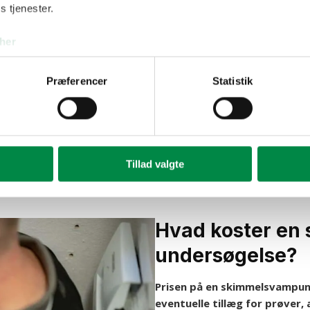
er materialer, så der kan skabes
s tjenester.
anbefaling
samles
igejere er det en lettelse at få
ndtil det bliver undersøgt
her
for ikke bare om at bekræfte
Hvis du vil i gang uden at overr
er eller renser forkert.
fagperson ud, før du selv begyn
Præferencer
Statistik
Kontakt os
21 97 24 
Tillad valgte
Hvad koster en
undersøgelse?
Prisen på en skimmelsvampun
eventuelle tillæg for prøver