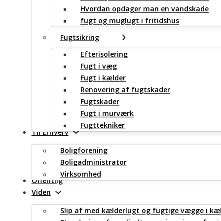
Hvordan opdager man en vandskade
fugt og muglugt i fritidshus
Fugtsikring
Efterisolering
Fugt i væg
Fugt i kælder
Renovering af fugtskader
Fugtskader
Fugt i murværk
Fugttekniker
Til Erhverv
Boligforening
Boligadministrator
Virksomhed
Offentlig
Viden
Slip af med kælderlugt og fugtige vægge i kæ