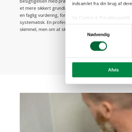
besigtigelsen med prøvetagning fra luft, overflader ell
indsamlet fra din brug af dere
et mere sikkert grundlag for vurderingen. For mange bol
en faglig vurdering, fordi problemet ofte føles diffust, i
Se Cookie & Privatlivspolitik
systematisk. En professionel undersøgelse handler der
Samtykkevalg
skimmel, men om at skabe overblik, så man ikke renover
Nødvendig
Afvis