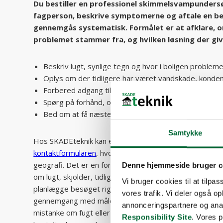
Du bestiller en professionel skimmelsvampunders
fagperson, beskrive symptomerne og aftale en be
gennemgås systematisk. Formålet er at afklare, 
problemet stammer fra, og hvilken løsning der gi
Beskriv lugt, synlige tegn og hvor i boligen problem
Oplys om der tidligere har været vandskade, konden
Forbered adgang til de rum og konstruktioner, der g
Spørg på forhånd, om der kan blive behov for prøvet
Bed om at få næste skridt og forventet leverance for
Samtykke
Hos SKADEteknik kan en undersøgelse starte med en a
kontaktformularen
, hvorefter sagen afgrænses ud fra
geografi. Det er en fordel at være konkret allerede i fø
Denne hjemmeside bruger c
om lugt, skjolder, tidligere vandskader eller særligt u
Vi bruger cookies til at tilpas
planlægge besøget rigtigt. Når teknikeren kommer ud, 
vores trafik. Vi deler også 
gennemgang med måleinstrumenter og en vurdering af
annonceringspartnere og ana
mistanke om fugt eller mikrobiel vækst. Hvis det er nø
Responsibility Site
. Vores 