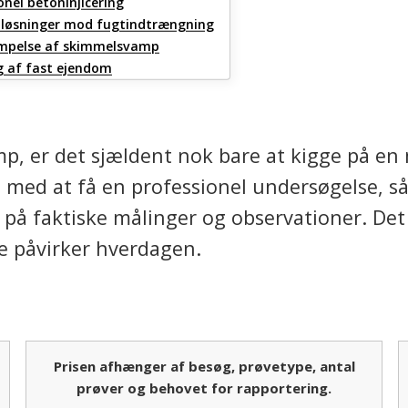
nel betoninjicering
e løsninger mod fugtindtrængning
æmpelse af skimmelsvamp
 og test for s
 af fast ejendom
, er det sjældent nok bare at kigge på en 
d med at få en professionel undersøgelse, s
på faktiske målinger og observationer. Det e
de påvirker hverdagen.
Prisen afhænger af besøg, prøvetype, antal
prøver og behovet for rapportering.