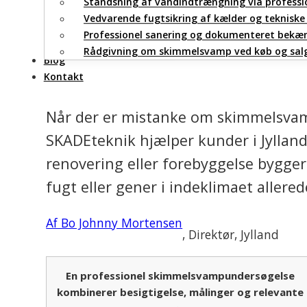
Standsning af vandindtrængning via professio
Vedvarende fugtsikring af kælder og teknisk
Professionel sanering og dokumenteret bek
Undersøgelse
Rådgivning om skimmelsvamp ved køb og salg
Blog
Kontakt
Når der er mistanke om skimmelsvamp
SKADEteknik hjælper kunder i Jyllan
renovering eller forebyggelse bygger 
fugt eller gener i indeklimaet allere
Af Bo Johnny Mortensen
, Direktør
, Jylland
En professionel skimmelsvampundersøgelse
kombinerer besigtigelse, målinger og relevante