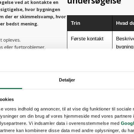
undersøgelse
øgelse ved at kontakte en
sigtigelse, hvor bygningen
om der er skimmelsvamp, hvor
Trin
Hvad d
ver bedst mening.
Første kontakt
Beskriv
et opleves.
bygning
s eller fugtproblemer.
iver mistanke.
agning.
Aftale om besøg
Tid og 
klaret tydeligt.
Detaljer
lmindelig henvendelse via
Besigtigelse
Rum og 
 bygningstype, symptomer og
gennem
rste kontakt, fordi oplysninger
ookies
dsatte rum hjælper med at
se vores indhold og annoncer, til at vise dig funktioner til sociale
Prøver ved
Luft-, o
foretages der typisk en grundig
oplysninger om din brug af vores hjemmeside med vores partnere i
behov
materia
 de områder, hvor der er
lysepartnere. Vi indsamler data i overensstemmelse med
Googl
dvendigt, suppleres
partnere kan kombinere disse data med andre oplysninger, du har
Rapport og
Målinge