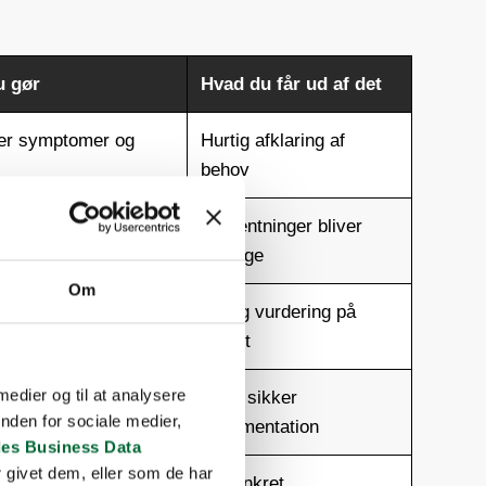
u gør
Hvad du får ud af det
er symptomer og
Hurtig afklaring af
behov
omfang fastlægges
Forventninger bliver
tydelige
Om
konstruktioner
Faglig vurdering på
gås
stedet
 medier og til at analysere
verflade- eller
Mere sikker
nden for sociale medier,
leprøver
dokumentation
es Business Data
 givet dem, eller som de har
r og næste skridt
Et konkret